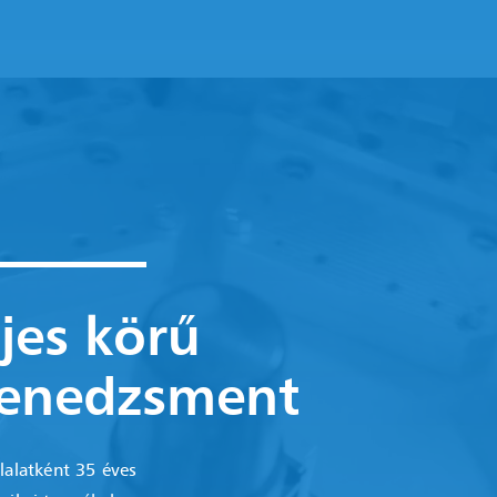
ljes körű
menedzsment
lalatként 35 éves