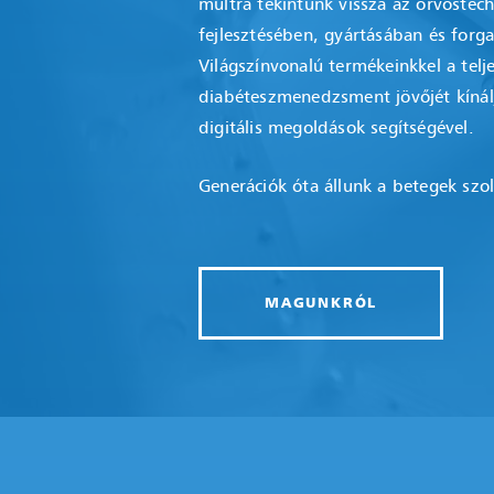
múltra tekintünk vissza az orvostec
fejlesztésében, gyártásában és forg
Világszínvonalú termékeinkkel a telj
diabéteszmenedzsment jövőjét kíná
digitális megoldások segítségével.
Generációk óta állunk a betegek szo
MAGUNKRÓL