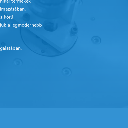
hnikai termékek
almazásában.
es körű
ljuk a legmodernebb
lgálatában.