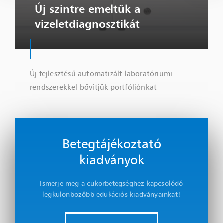
Új szintre emeltük a
vizeletdiagnosztikát
Új fejlesztésű automatizált laboratóriumi
rendszerekkel bővítjük portfóliónkat
Betegtájékoztató
kiadványok
Ismerje meg a cukorbetegséghez kapcsolódó
legkülönbözőbb edukációs kiadványainkat!