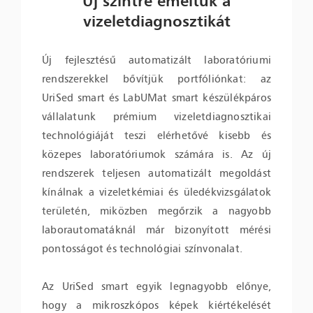
Új szintre emeltük a
vizeletdiagnosztikát
Új fejlesztésű automatizált laboratóriumi
rendszerekkel bővítjük portfóliónkat: az
UriSed smart és LabUMat smart készülékpáros
vállalatunk prémium vizeletdiagnosztikai
technológiáját teszi elérhetővé kisebb és
közepes laboratóriumok számára is. Az új
rendszerek teljesen automatizált megoldást
kínálnak a vizeletkémiai és üledékvizsgálatok
területén, miközben megőrzik a nagyobb
laborautomatáknál már bizonyított mérési
pontosságot és technológiai színvonalat.
Az UriSed smart egyik legnagyobb előnye,
hogy a mikroszkópos képek kiértékelését