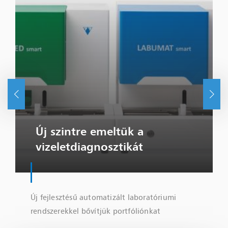
Új szintre emeltük a
vizeletdiagnosztikát
Új fejlesztésű automatizált laboratóriumi
rendszerekkel bővítjük portfóliónkat