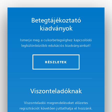
Betegtájékoztató
kiadványok
Ismerje meg a cukorbetegséghez kapcsolódó
legkülönbözőbb edukációs kiadványainkat!
RÉSZLETEK
Viszonteladóknak
Viszonteladói megrendeléseket előzetes
regisztrációt követően juttathatja el hozzánk.