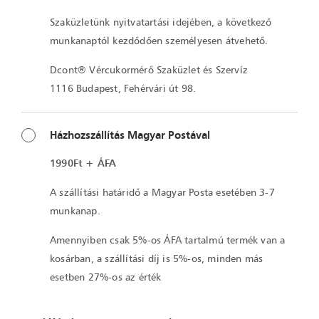
Szaküzletünk nyitvatartási idejében, a következő
munkanaptól kezdődően személyesen átvehető.
Dcont® Vércukormérő Szaküzlet és Szervíz
1116 Budapest, Fehérvári út 98.
Házhozszállítás Magyar Postával
1990Ft + ÁFA
A szállítási határidő a Magyar Posta esetében 3-7
munkanap.
Amennyiben csak 5%-os ÁFA tartalmú termék van a
kosárban, a szállítási díj is 5%-os, minden más
esetben 27%-os az érték