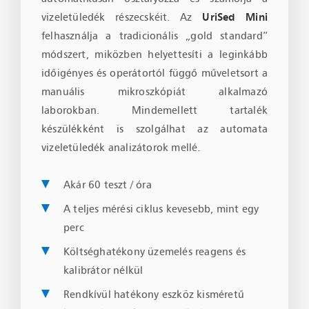
vizeletüledék részecskéit. Az
UriSed
Mini
felhasználja a tradicionális
„
gold standard
”
módszert, miközben helyettesíti a leginkább
időigényes és operátortól függő műveletsort a
manuális mikroszkópiát alkalmazó
laborokban. Mindemellett tartalék
készülékként is szolgálhat az automata
vizeletüledék analizátorok mellé.
Akár 60 teszt / óra
A teljes mérési ciklus kevesebb, mint egy
perc
Költséghatékony üzemelés reagens és
kalibrátor nélkül
Rendkívül hatékony eszköz kisméretű