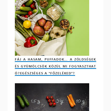
FÁJ A HASAM, PUFFADOK… A ZÖLDSÉGEK
ÉS GYÜMÖLCSÖK KÖZÜL MI FOGYASZTHAT
Ó?EGÉSZSÉGES A "FŐZELÉKED"?