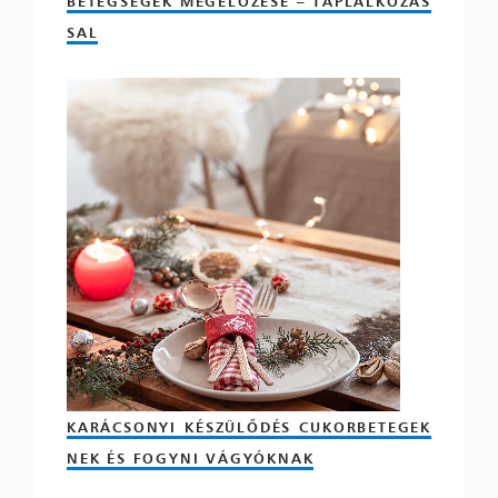
BETEGSÉGEK MEGELŐZÉSE – TÁPLÁLKOZÁS
SAL
KARÁCSONYI KÉSZÜLŐDÉS CUKORBETEGEK
NEK ÉS FOGYNI VÁGYÓKNAK