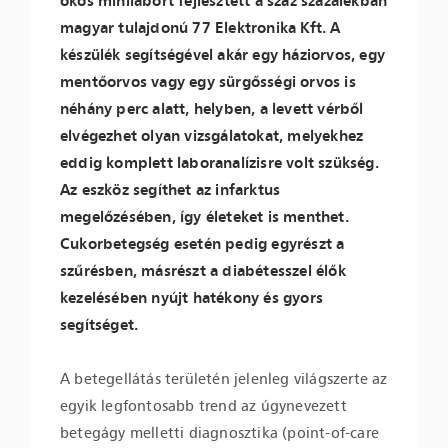
okos minilabort fejlesztett a száz százalékban
magyar tulajdonú 77 Elektronika Kft. A
készülék segítségével akár egy háziorvos, egy
mentőorvos vagy egy sürgősségi orvos is
néhány perc alatt, helyben, a levett vérből
elvégezhet olyan vizsgálatokat, melyekhez
eddig komplett laboranalízisre volt szükség.
Az eszköz segíthet az infarktus
megelőzésében, így életeket is menthet.
Cukorbetegség esetén pedig egyrészt a
szűrésben, másrészt a diabétesszel élők
kezelésében nyújt hatékony és gyors
segítséget.
A betegellátás területén jelenleg világszerte az
egyik legfontosabb trend az úgynevezett
betegágy melletti diagnosztika (point-of-care