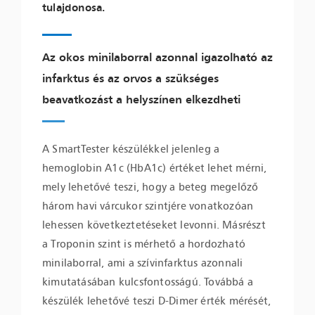
tulajdonosa.
Az okos minilaborral azonnal igazolható az
infarktus és az orvos a szükséges
beavatkozást a helyszínen elkezdheti
A SmartTester készülékkel jelenleg a
hemoglobin A1c (HbA1c) értéket lehet mérni,
mely lehetővé teszi, hogy a beteg megelőző
három havi várcukor szintjére vonatkozóan
lehessen következtetéseket levonni. Másrészt
a Troponin szint is mérhető a hordozható
minilaborral, ami a szívinfarktus azonnali
kimutatásában kulcsfontosságú. Továbbá a
készülék lehetővé teszi D-Dimer érték mérését,