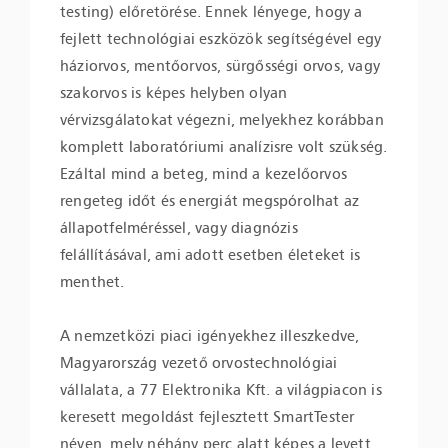
testing) előretörése. Ennek lényege, hogy a
fejlett technológiai eszközök segítségével egy
háziorvos, mentőorvos, sürgősségi orvos, vagy
szakorvos is képes helyben olyan
vérvizsgálatokat végezni, melyekhez korábban
komplett laboratóriumi analízisre volt szükség.
Ezáltal mind a beteg, mind a kezelőorvos
rengeteg időt és energiát megspórolhat az
állapotfelméréssel, vagy diagnózis
felállításával, ami adott esetben életeket is
menthet.
A nemzetközi piaci igényekhez illeszkedve,
Magyarország vezető orvostechnológiai
vállalata, a 77 Elektronika Kft. a világpiacon is
keresett megoldást fejlesztett SmartTester
néven, mely néhány perc alatt képes a levett