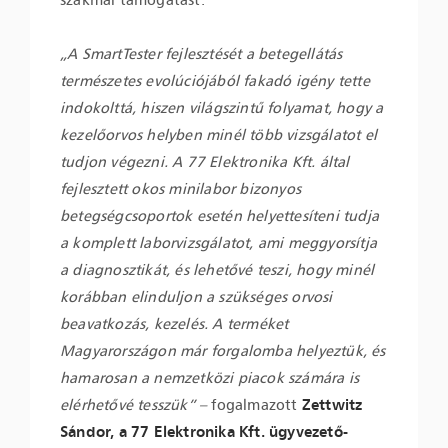
„A SmartTester fejlesztését a betegellátás
természetes evolúciójából fakadó igény tette
indokolttá, hiszen világszintű folyamat, hogy a
kezelőorvos helyben minél több vizsgálatot el
tudjon végezni. A 77 Elektronika Kft. által
fejlesztett okos minilabor bizonyos
betegségcsoportok esetén helyettesíteni tudja
a komplett laborvizsgálatot, ami meggyorsítja
a diagnosztikát, és lehetővé teszi, hogy minél
korábban elinduljon a szükséges orvosi
beavatkozás, kezelés. A terméket
Magyarországon már forgalomba helyeztük, és
hamarosan a nemzetközi piacok számára is
elérhetővé tesszük” –
fogalmazott
Zettwitz
Sándor, a 77 Elektronika Kft. ügyvezető-