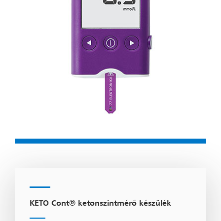
KETO Cont® ketonszintmérő készülék