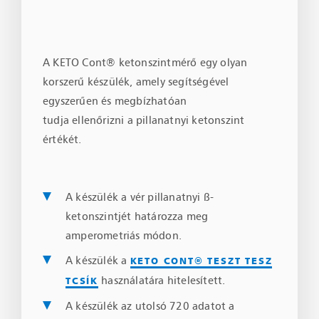
A KETO Cont® ketonszintmérő egy olyan
korszerű készülék, amely segítségével
egyszerűen és megbízhatóan
tudja ellenőrizni a pillanatnyi ketonszint
értékét.
A készülék a vér pillanatnyi ß-
ketonszintjét határozza meg
amperometriás módon.
A készülék a
KETO CONT® TESZT TESZ
használatára hitelesített.
TCSÍK
A készülék az utolsó 720 adatot a