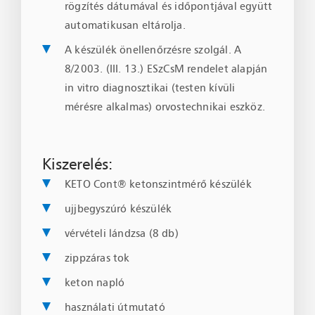
rögzítés dátumával és időpontjával együtt
automatikusan eltárolja.
A készülék önellenőrzésre szolgál. A
8/2003. (III. 13.) ESzCsM rendelet alapján
in vitro diagnosztikai (testen kívüli
mérésre alkalmas) orvostechnikai eszköz.
Kiszerelés:
KETO Cont® ketonszintmérő készülék
ujjbegyszúró készülék
vérvételi lándzsa (8 db)
zippzáras tok
keton napló
használati útmutató